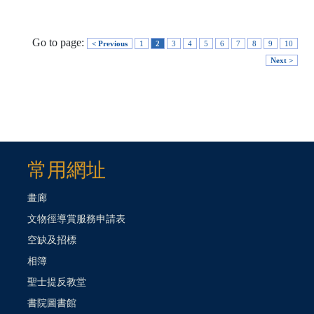
Go to page:
< Previous
1
2
3
4
5
6
7
8
9
10
Next >
常用網址
畫廊
文物徑導賞服務申請表
空缺及招標
相簿
聖士提反教堂
書院圖書館