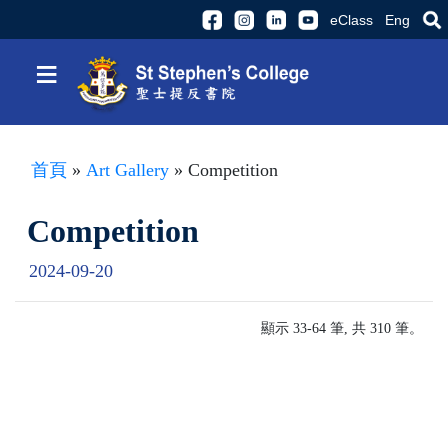
eClass
Eng
≡
首頁
»
Art Gallery
» Competition
Competition
2024-09-20
顯示 33-64 筆, 共 310 筆。