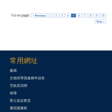
Go to page:
< Previous
1
2
3
4
5
6
7
8
9
10
Next >
常用網址
畫廊
文物徑導賞服務申請表
空缺及招標
相簿
聖士提反教堂
書院圖書館