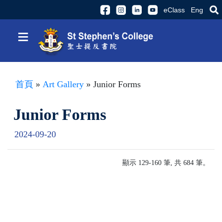
eClass
Eng
≡
首頁
»
Art Gallery
» Junior Forms
Junior Forms
2024-09-20
顯示 129-160 筆, 共 684 筆。