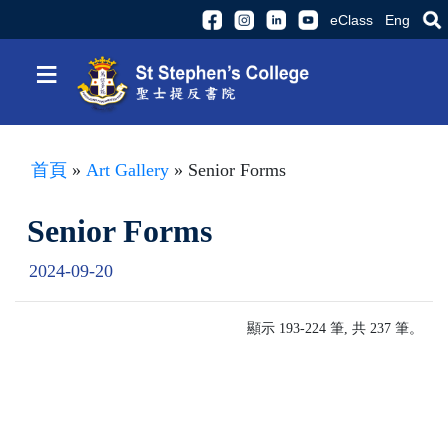
eClass
Eng
≡
首頁
»
Art Gallery
» Senior Forms
Senior Forms
2024-09-20
顯示 193-224 筆, 共 237 筆。