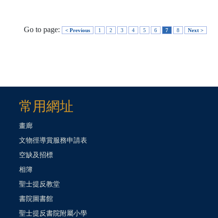
Go to page:
< Previous
1
2
3
4
5
6
7
8
Next >
常用網址
畫廊
文物徑導賞服務申請表
空缺及招標
相簿
聖士提反教堂
書院圖書館
聖士提反書院附屬小學