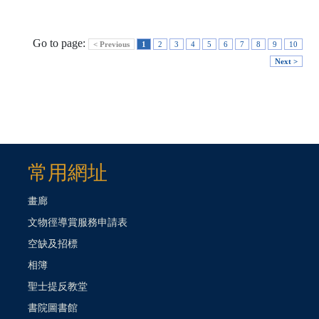
Go to page:
< Previous
1
2
3
4
5
6
7
8
9
10
Next >
常用網址
畫廊
文物徑導賞服務申請表
空缺及招標
相簿
聖士提反教堂
書院圖書館