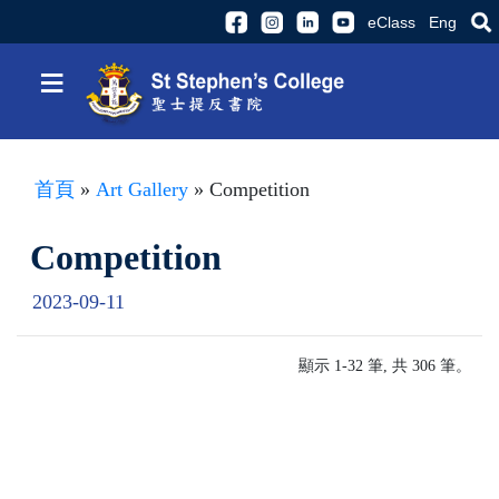
eClass
Eng
≡
首頁
»
Art Gallery
» Competition
Competition
2023-09-11
顯示 1-32 筆, 共 306 筆。