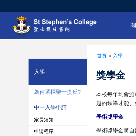
首頁
»
入學
入學
獎學金
為何選擇聖士提反?
本校每年均會頒
越的領導才能、
中一入學申請
學術獎學金
家長須知
學術獎學金將自
申請程序