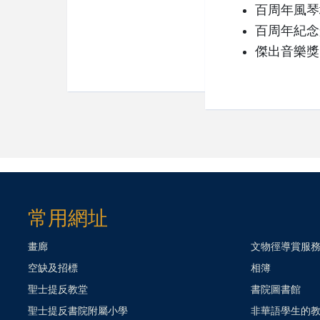
百周年風琴
百周年紀念
傑出音樂獎
常用網址
畫廊
文物徑導賞服
空缺及招標
相簿
聖士提反教堂
書院圖書館
聖士提反書院附屬小學
非華語學生的