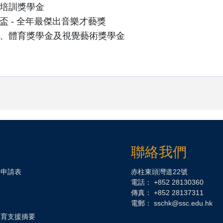
培訓獎學金
盃 - 全年最傑出音樂才藝獎
、體育獎學金及視覺藝術獎學金
聯絡我們
務申請表
赤柱東頭灣道22號
電話： +852 28130360
傳真： +852 28137311
電郵：
sschk@ssc.edu.hk
教育支援摘要