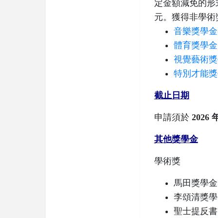
定金額減免的形式頒
元。獲得非學術
音樂獎學金(申
體育獎學金 (
視覺藝術獎學金
特別才能獎學
截止日期
申請須於
2026 
其他獎學金
學術獎
馬田獎學金
李頌清獎學
聖士提反書