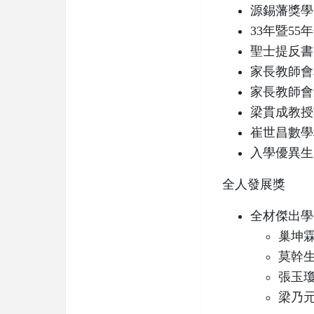
源錫藩獎學
33年暨5
聖士提反書
家長教師會
家長教師會
梁貫成教授
崔世昌數學
入學優異生
全人發展獎
全材傑出學
巢坤霖
莫幹生
張玉瓊
梁乃元