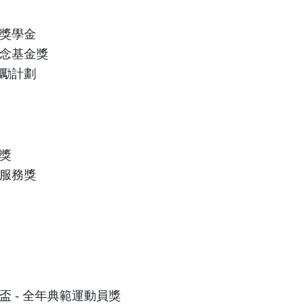
獎學金
念基金獎
勵計劃
獎
服務獎
盃 - 全年典範運動員獎