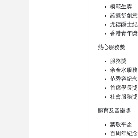
模範生獎
羅懿舒創意
尤德爵士紀
香港青年獎
熱心服務獎
服務獎
余金水服務
范秀容紀念
首席學長獎
社會服務獎
體育及音樂獎
葉敬平盃
百周年紀念