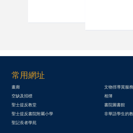
常用網址
畫廊
文物徑導賞服
空缺及招標
相簿
聖士提反教堂
書院圖書館
聖士提反書院附屬小學
非華語學生的
聖記長者學苑