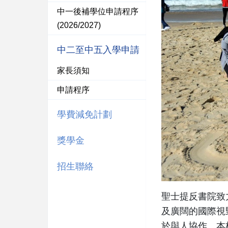
中一後補學位申請程序
(2026/2027)
中二至中五入學申請
家長須知
申請程序
學費減免計劃
獎學金
招生聯絡
聖士提反書院致
及廣闊的國際視
於與人協作。本