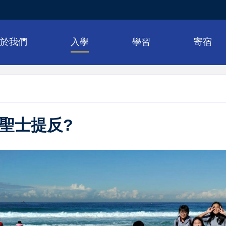
關於我們
入學
學習
寄宿
聖士提反?