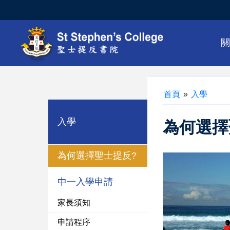
首頁
»
入學
入學
為何選擇
為何選擇聖士提反?
中一入學申請
家長須知
申請程序