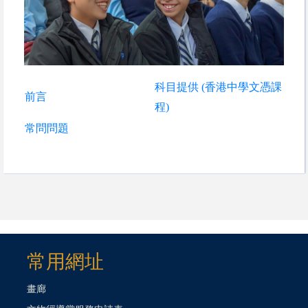
科目提供 (香港中學文憑課
前言
程)
常問問題
常用網址
畫廊