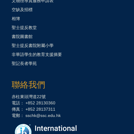
文物徑導賞服務申請表
空缺及招標
相簿
聖士提反教堂
書院圖書館
聖士提反書院附屬小學
非華語學生的教育支援摘要
聖記長者學苑
聯絡我們
赤柱東頭灣道22號
電話： +852 28130360
傳真： +852 28137311
電郵：
sschk@ssc.edu.hk