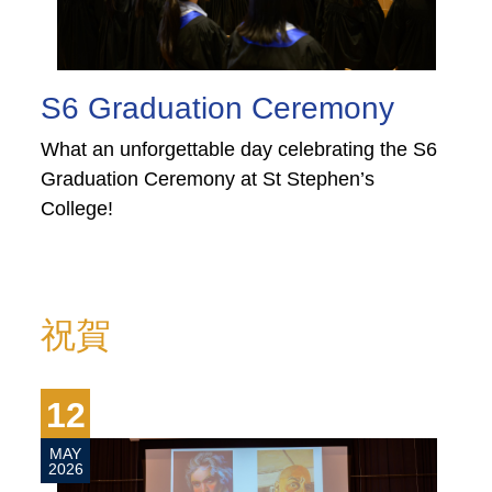
prev
next
S6 Graduation Ceremony
What an unforgettable day celebrating the S6
Graduation Ceremony at St Stephen’s
College!
祝賀
12
MAY
2026