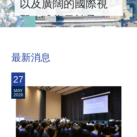
以及廣闊的國際視
野，成為勇於承
擔，博學多能的明
日領袖。
最新消息
27
MAY
2026