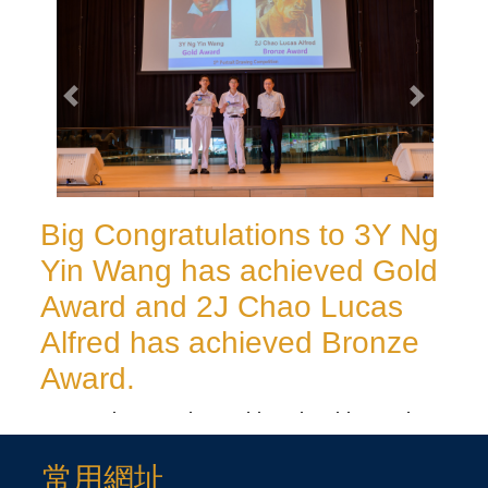
prev
next
Big Congratulations to 3Y Ng
Yin Wang has achieved Gold
Award and 2J Chao Lucas
Alfred has achieved Bronze
Award.
3Y Ng Yin Wang has achieved Gold Award
and 2J Chao Lucas Alfred has achieved
常用網址
Bronze Award in the ‘5th Portrait Drawing