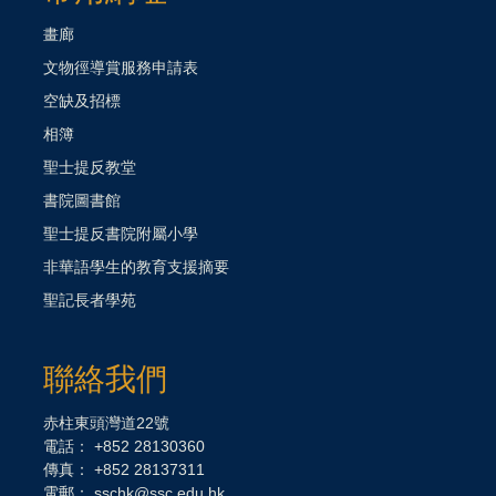
Competition’.
畫廊
文物徑導賞服務申請表
空缺及招標
相簿
聖士提反教堂
書院圖書館
聖士提反書院附屬小學
非華語學生的教育支援摘要
聖記長者學苑
聯絡我們
赤柱東頭灣道22號
電話： +852 28130360
傳真： +852 28137311
電郵：
sschk@ssc.edu.hk