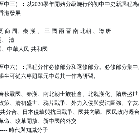
至中三）：以2020學年開始分級施行的初中中史新課程
香港發展
 商 周、秦 漢 、 三 國 兩 晉 南 北朝 、隋 唐
明、 清
國、中華人民 共和國
至中六）：課程分作必修部分和選修部分。必修部分集中
學生可從六專題單元中選其一作為研習。
春秋戰國、秦漢、南北朝士族社會、北魏漢化、隋唐盛世
政策、清初盛世、鴉片戰爭、外力入侵與變法圖強、辛亥
國共分合、日本侵華與抗日戰爭、國共內戰、國民政府遷
革命、改革開放、新中國的外交
--- 時代與知識分子