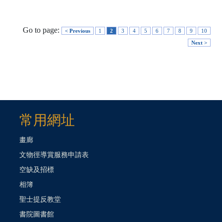
Go to page:
< Previous
1
2
3
4
5
6
7
8
9
10
Next >
常用網址
畫廊
文物徑導賞服務申請表
空缺及招標
相簿
聖士提反教堂
書院圖書館