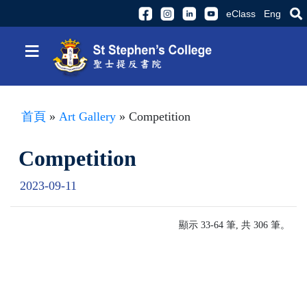
eClass
Eng
≡
首頁
»
Art Gallery
» Competition
Competition
2023-09-11
顯示 33-64 筆, 共 306 筆。