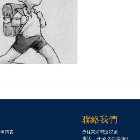
聯絡我們
務申請表
赤柱東頭灣道22號
電話： +852 28130360