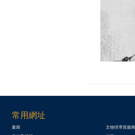
常用網址
畫廊
文物徑導賞服