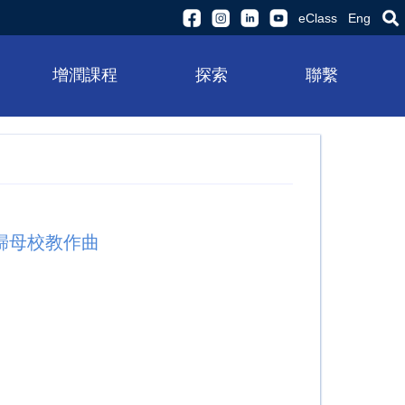
eClass
Eng
增潤課程
探索
聯繫
歸母校教作曲