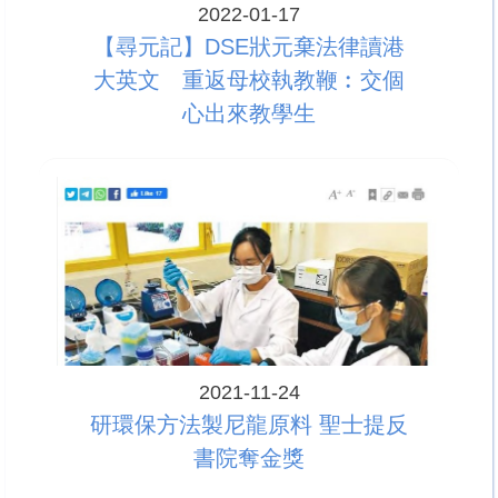
2022-01-17
【尋元記】DSE狀元棄法律讀港
大英文 重返母校執教鞭︰交個
心出來教學生
2021-11-24
研環保方法製尼龍原料 聖士提反
書院奪金獎