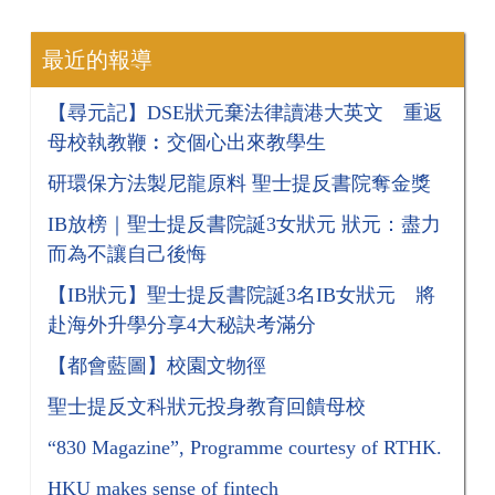
最近的報導
【尋元記】DSE狀元棄法律讀港大英文 重返
母校執教鞭︰交個心出來教學生
研環保方法製尼龍原料 聖士提反書院奪金獎
​​​​​​​IB放榜｜聖士提反書院誕3女狀元 狀元：盡力
而為不讓自己後悔
【IB狀元】聖士提反書院誕3名IB女狀元 將
赴海外升學分享4大秘訣考滿分
【都會藍圖】校園文物徑
聖士提反文科狀元投身教育回饋母校
“830 Magazine”, Programme courtesy of RTHK.
HKU makes sense of fintech