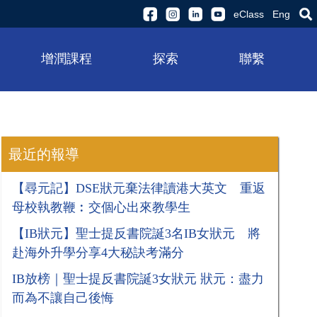
eClass
Eng
增潤課程
探索
聯繫
最近的報導
【尋元記】DSE狀元棄法律讀港大英文 重返
母校執教鞭︰交個心出來教學生
【IB狀元】聖士提反書院誕3名IB女狀元 將
赴海外升學分享4大秘訣考滿分
​​​​​​​IB放榜｜聖士提反書院誕3女狀元 狀元：盡力
而為不讓自己後悔