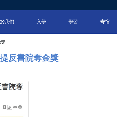
關於我們
入學
學習
寄宿
金獎
士提反書院奪金獎