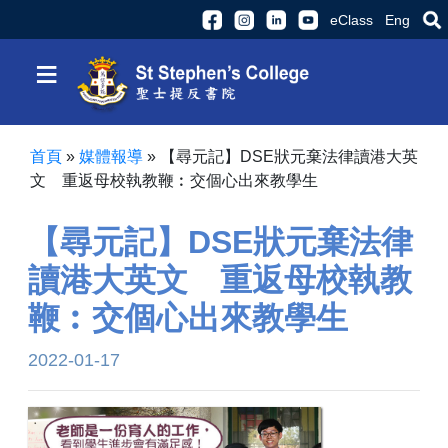
eClass
Eng
≡
首頁
»
媒體報導
»
【尋元記】DSE狀元棄法律讀港大英
文 重返母校執教鞭︰交個心出來教學生
【尋元記】DSE狀元棄法律
讀港大英文 重返母校執教
鞭︰交個心出來教學生
2022-01-17