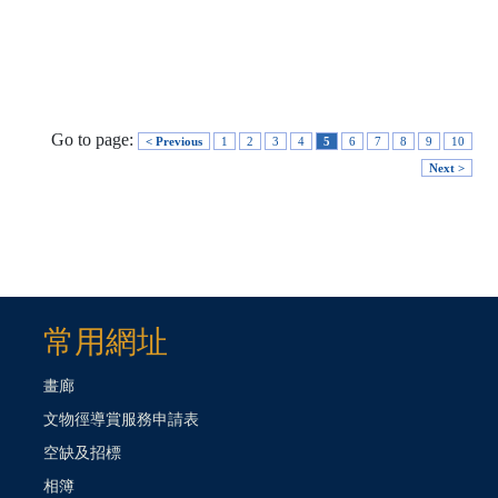
Go to page:
< Previous
1
2
3
4
5
6
7
8
9
10
Next >
常用網址
畫廊
文物徑導賞服務申請表
空缺及招標
相簿