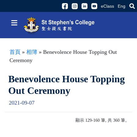
eClass
Eng
≡
首頁
»
相簿
» Benevolence House Topping Out
Ceremony
Benevolence House Topping
Out Ceremony
2021-09-07
顯示 129-160 筆, 共 360 筆。