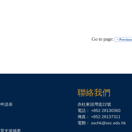
Go to page:
< Previous
聯絡我們
務申請表
赤柱東頭灣道22號
電話： +852 28130360
傳真： +852 28137311
電郵：
sschk@ssc.edu.hk
教育支援摘要