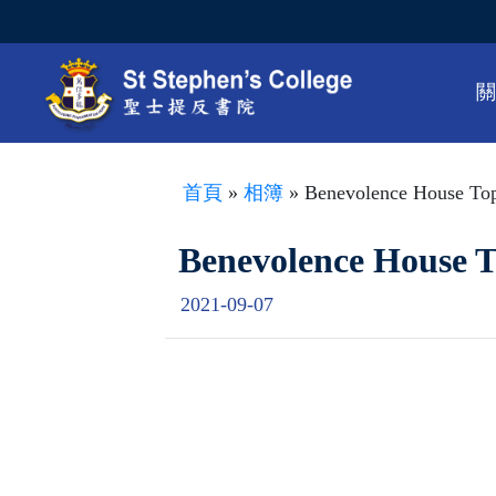
首頁
»
相簿
» Benevolence House To
Benevolence House 
2021-09-07