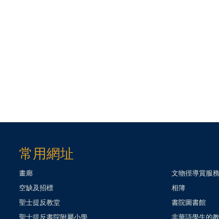
常用網址
畫廊
文物徑導賞服
空缺及招標
相簿
聖士提反教堂
書院圖書館
聖士提反書院附屬小學
非華語學生的