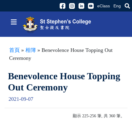
eClass
Eng
≡
首頁
»
相簿
» Benevolence House Topping Out
Ceremony
Benevolence House Topping
Out Ceremony
2021-09-07
顯示 225-256 筆, 共 360 筆。