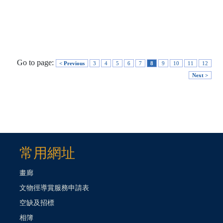
Go to page:
< Previous
3
4
5
6
7
8
9
10
11
12
Next >
常用網址
畫廊
文物徑導賞服務申請表
空缺及招標
相簿