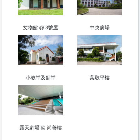
文物館 @ 3號屋
中央廣場
小教堂及副堂
葉敬平樓
露天劇場 @ 尚善樓