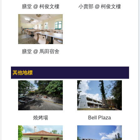
膳堂 @ 柯俊文樓
小賣部 @ 柯俊文樓
膳堂 @ 馬田宿舍
其他地標
燒烤場
Bell Plaza