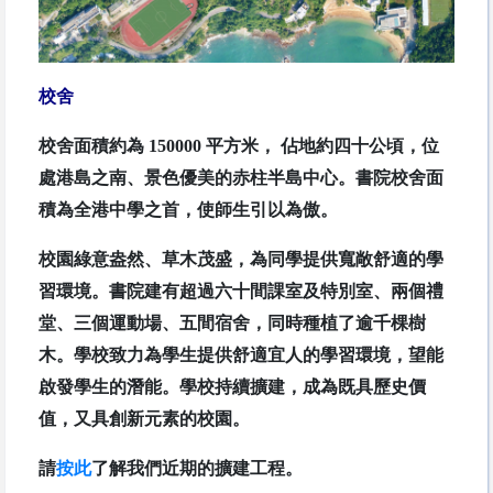
校舍
校舍面積約為 150000 平方米， 佔地約四十公頃，位
處港島之南、景色優美的赤柱半島中心。書院校舍面
積為全港中學之首，使師生引以為傲。
校園綠意盎然、草木茂盛，為同學提供寬敞舒適的學
習環境。書院建有超過六十間課室及特別室、兩個禮
堂、三個運動場、五間宿舍，同時種植了逾千棵樹
木。學校致力為學生提供舒適宜人的學習環境，望能
啟發學生的潛能。學校持續擴建，成為既具歷史價
值，又具創新元素的校園。
請
按此
了解我們近期的擴建工程。