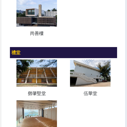
尚善樓
禮堂
鄧肇堅堂
伍華堂