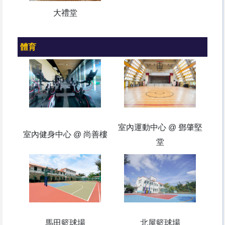
大禮堂
體育
室內運動中心 @ 鄧肇堅
室內健身中心 @ 尚善樓
堂
馬田籃球場
北屋籃球場