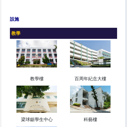
設施
教學
教學樓
百周年紀念大樓
梁球鋸學生中心
科藝樓