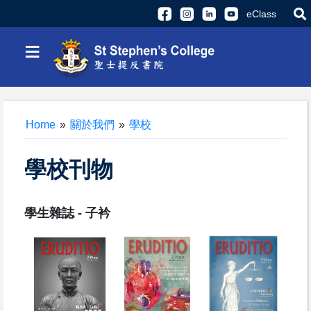
eClass
≡
Home
»
關於我們
»
學校
學校刊物
學生雜誌 - 子衿