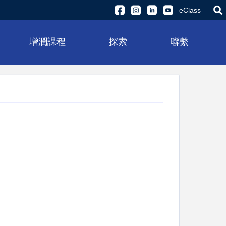
eClass
增潤課程
探索
聯繫