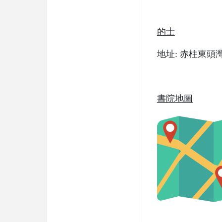
的士
地址: 赤柱東頭
書院地圖