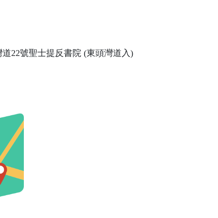
灣道22號聖士提反書院 (東頭灣道入)