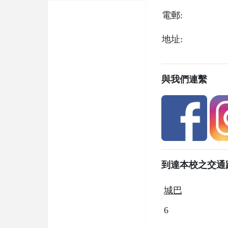
電郵:
地址:
與我們連繫
到達本校之交通
城巴
6