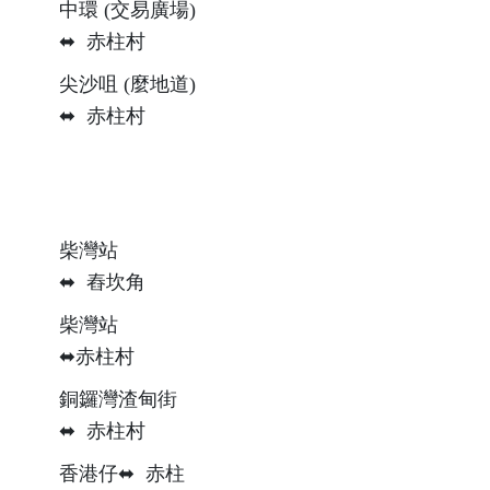
中環 (交易廣場)
⬌ 赤柱村
尖沙咀 (麼地道)
⬌ 赤柱村
柴灣站
⬌ 舂坎角
柴灣站
⬌赤柱村
銅鑼灣渣甸街
⬌ 赤柱村
香港仔⬌ 赤柱