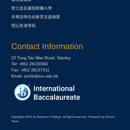
聖士提反書院附屬小學
非華語學生的教育支援摘要
聖記長者學苑
Contact Information
22 Tung Tau Wan Road, Stanley
Tel: +852 28130360
Fax: +852 28137311
Email:
sschk@ssc.edu.hk
Copyright 2020 St Stephen's College. All rights reserved. Powered by School
Team