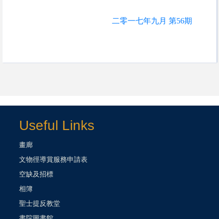
二零一七年九月 第56期
Useful Links
畫廊
文物徑導賞服務申請表
空缺及招標
相簿
聖士提反教堂
書院圖書館