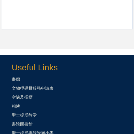
Useful Links
畫廊
文物徑導賞服務申請表
空缺及招標
相簿
聖士提反教堂
書院圖書館
聖士提反書院附屬小學