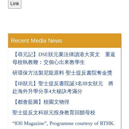
Recent Media News
【尋元記】DSE狀元棄法律讀港大英文 重返
母校執教鞭︰交個心出來教學生
研環保方法製尼龍原料 聖士提反書院奪金獎
【IB狀元】聖士提反書院誕3名IB女狀元 將
赴海外升學分享4大秘訣考滿分
【都會藍圖】校園文物徑
聖士提反文科狀元投身教育回饋母校
“830 Magazine”, Programme courtesy of RTHK.