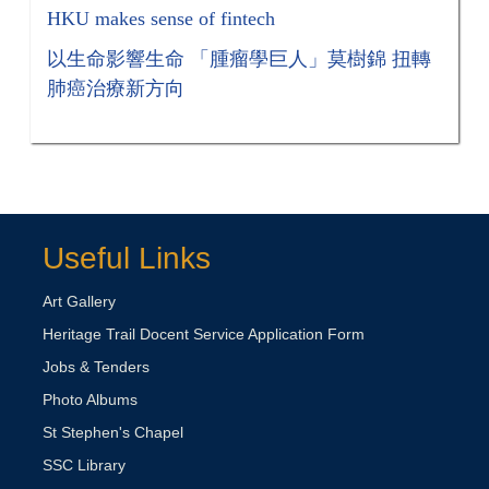
HKU makes sense of fintech
以生命影響生命 「腫瘤學巨人」莫樹錦 扭轉
肺癌治療新方向
Useful Links
Art Gallery
Heritage Trail Docent Service Application Form
Jobs & Tenders
Photo Albums
St Stephen's Chapel
SSC Library