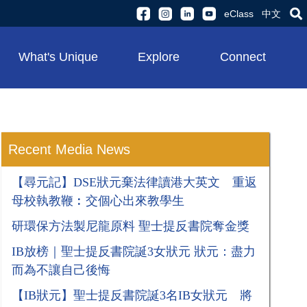
eClass
中文
What's Unique
Explore
Connect
Recent Media News
【尋元記】DSE狀元棄法律讀港大英文 重返
母校執教鞭︰交個心出來教學生
研環保方法製尼龍原料 聖士提反書院奪金獎
​​​​​​​IB放榜｜聖士提反書院誕3女狀元 狀元：盡力
而為不讓自己後悔
【IB狀元】聖士提反書院誕3名IB女狀元 將