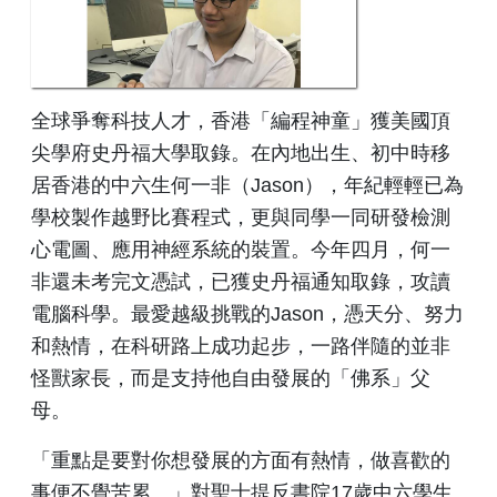
全球爭奪科技人才，香港「編程神童」獲美國頂
尖學府史丹福大學取錄。在內地出生、初中時移
居香港的中六生何一非（Jason），年紀輕輕已為
學校製作越野比賽程式，更與同學一同研發檢測
心電圖、應用神經系統的裝置。今年四月，何一
非還未考完文憑試，已獲史丹福通知取錄，攻讀
電腦科學。最愛越級挑戰的Jason，憑天分、努力
和熱情，在科研路上成功起步，一路伴隨的並非
怪獸家長，而是支持他自由發展的「佛系」父
母。
「重點是要對你想發展的方面有熱情，做喜歡的
事便不覺苦累。」對聖士提反書院17歲中六學生