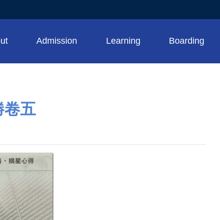
ut
Admission
Learning
Boarding
勝卷五