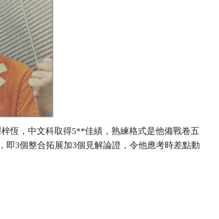
梓恆，中文科取得5**佳績，熟練格式是他備戰卷五
，即3個整合拓展加3個見解論證，令他應考時差點動