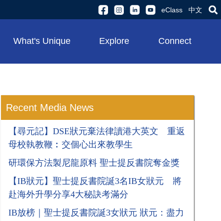
eClass
中文
What's Unique
Explore
Connect
Recent Media News
【尋元記】DSE狀元棄法律讀港大英文 重返
母校執教鞭︰交個心出來教學生
研環保方法製尼龍原料 聖士提反書院奪金獎
【IB狀元】聖士提反書院誕3名IB女狀元 將
赴海外升學分享4大秘訣考滿分
​​​​​​​IB放榜｜聖士提反書院誕3女狀元 狀元：盡力