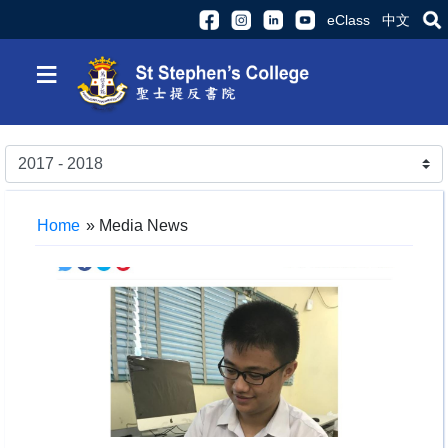
eClass
中文
≡
Home
»
Media News